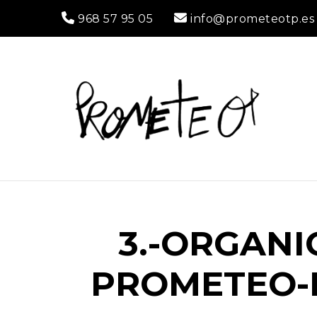
968 57 95 05
info@prometeotp.es
P
Const
<br>
3.-ORGANI
PROMETEO-R