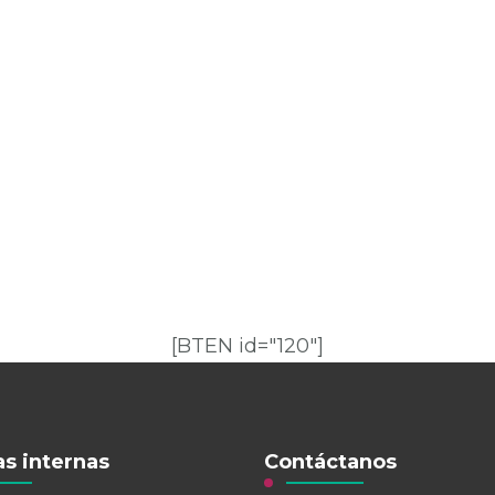
[BTEN id="120"]
s internas
Contáctanos