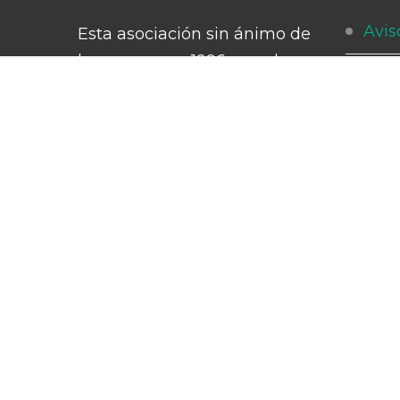
Avis
Esta asociación sin ánimo de
lucro nace en 1996 con el
Polí
objetivo de crear un espacio
promotor para la integración
Polí
socio-cultural y laboral de las
Cóm
personas con discapacidad
intelectual, del desarrollo y
Cana
parálisis cerebral