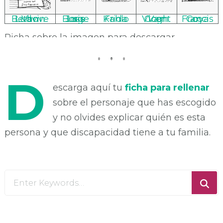
Ludvin Van Bethoven
Jose Luis Borges
Frida Kahlo
Vicent Van Gogh
Francisco Goya
Picha sobre la imagen para descargar
D
escarga
aquí tu
ficha para rellenar
sobre el personaje que has escogido
y no olvides explicar quién es esta
persona y que discapacidad tiene a tu familia.
Looking
for
Something?