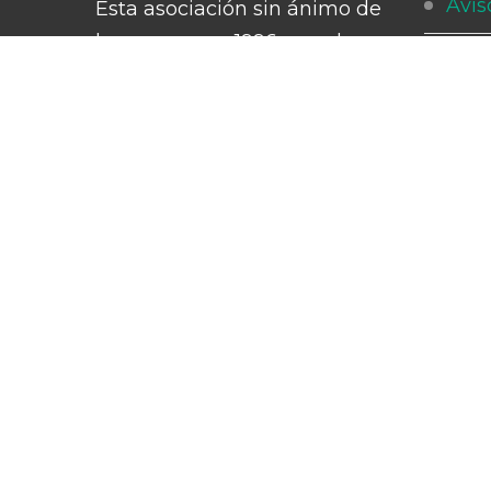
Avis
Esta asociación sin ánimo de
lucro nace en 1996 con el
Polí
objetivo de crear un espacio
promotor para la integración
Polí
socio-cultural y laboral de las
Cóm
personas con discapacidad
intelectual, del desarrollo y
Cana
parálisis cerebral