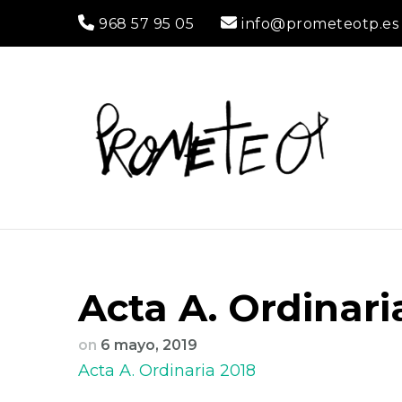
968 57 95 05
info@prometeotp.es
P
Const
<br>
Acta A. Ordinari
on
6 mayo, 2019
Acta A. Ordinaria 2018