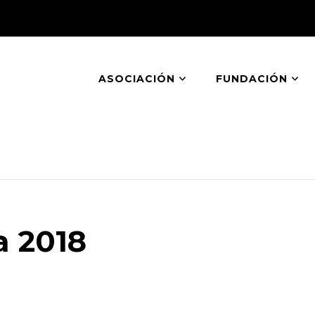
ASOCIACIÓN
FUNDACIÓN
rometeo
ruida por Fundación Dar de Sí y cedida a Aso
a 2018