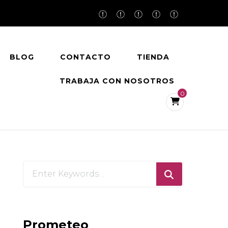
BLOG
CONTACTO
TIENDA
TRABAJA CON NOSOTROS
ciación Prometeo para su gestión. ¡Gracias
!
0
Looking
for
Something?
Prometeo